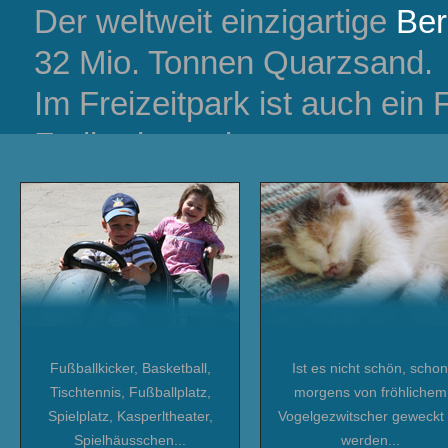
Der weltweit einzigartige
Ber
32 Mio. Tonnen Quarzsand.
Im Freizeitpark ist auch ein
Freibad angelegt.
Oder wie wäre es einmal mit 
Bauerngolf mit einem selts
Oder schaut den Glasbläsern
Finger. Einen
leibhaftigen D
Unterwasserbeobachtungsst
Fußballkicker, Basketball,
Ist es nicht schön, schon
dazumal und
Goldwaschen
k
Tischtennis, Fußballplatz,
morgens von fröhlichem
Spielplatz, Kasperltheater,
Vogelgezwitscher geweckt
Auch eine rasante Abfahrt a
Spielhäusschen...
werden...